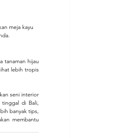
kan meja kayu 
nda.
 tanaman hijau 
t lebih tropis 
 seni interior 
nggal di Bali, 
bih banyak tips, 
akan membantu 